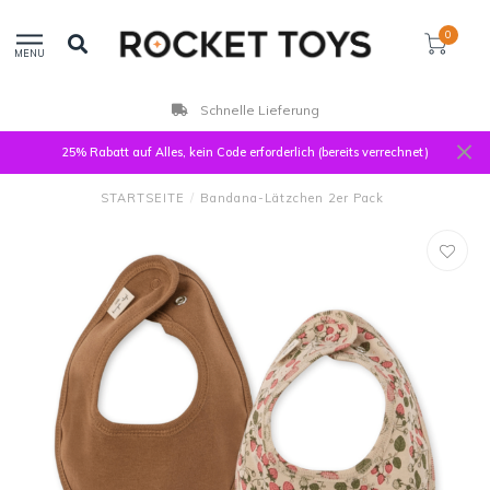
0
MENU
Schnelle Lieferung
25% Rabatt auf Alles, kein Code erforderlich (bereits verrechnet)
STARTSEITE
/
Bandana-Lätzchen 2er Pack