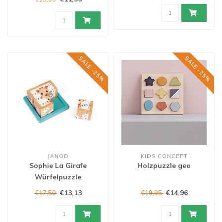
SALE -25%
SALE -25%
JANOD
KIDS CONCEPT
Sophie La Girafe
Holzpuzzle geo
Würfelpuzzle
€13,13
€14,96
€17,50
€19,95