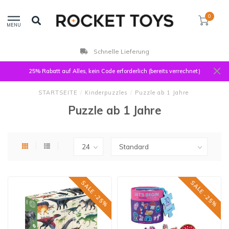
0
MENU
Schnelle Lieferung
25% Rabatt auf Alles, kein Code erforderlich (bereits verrechnet)
STARTSEITE
/
Kinderpuzzles
/
Puzzle ab 1 Jahre
Puzzle ab 1 Jahre
SALE -25%
SALE -25%