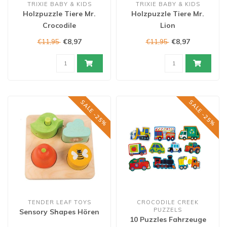
TRIXIE BABY & KIDS
TRIXIE BABY & KIDS
Holzpuzzle Tiere Mr.
Holzpuzzle Tiere Mr.
Crocodile
Lion
€8,97
€8,97
€11,95
€11,95
SALE -25%
SALE -25%
TENDER LEAF TOYS
CROCODILE CREEK
PUZZELS
Sensory Shapes Hören
10 Puzzles Fahrzeuge