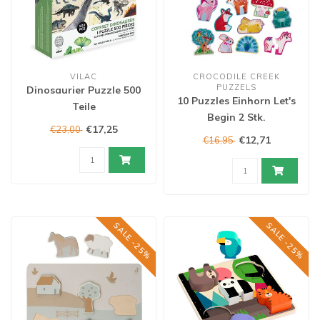
VILAC
CROCODILE CREEK
PUZZELS
Dinosaurier Puzzle 500
10 Puzzles Einhorn Let's
Teile
Begin 2 Stk.
€17,25
€23,00
€12,71
€16,95
SALE -25%
SALE -25%