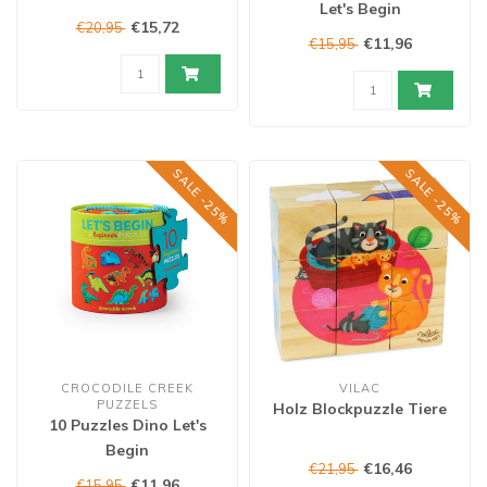
Let's Begin
€15,72
€20,95
€11,96
€15,95
SALE -25%
SALE -25%
CROCODILE CREEK
VILAC
PUZZELS
Holz Blockpuzzle Tiere
10 Puzzles Dino Let's
Begin
€16,46
€21,95
€11,96
€15,95