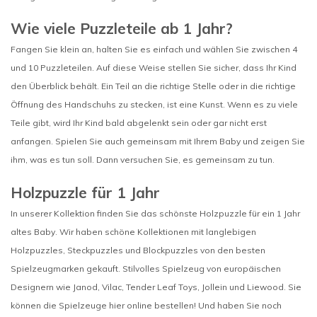
Wie viele Puzzleteile ab 1 Jahr?
Fangen Sie klein an, halten Sie es einfach und wählen Sie zwischen 4
und 10 Puzzleteilen. Auf diese Weise stellen Sie sicher, dass Ihr Kind
den Überblick behält. Ein Teil an die richtige Stelle oder in die richtige
Öffnung des Handschuhs zu stecken, ist eine Kunst. Wenn es zu viele
Teile gibt, wird Ihr Kind bald abgelenkt sein oder gar nicht erst
anfangen. Spielen Sie auch gemeinsam mit Ihrem Baby und zeigen Sie
ihm, was es tun soll. Dann versuchen Sie, es gemeinsam zu tun.
Holzpuzzle für 1 Jahr
In unserer Kollektion finden Sie das schönste Holzpuzzle für ein 1 Jahr
altes Baby. Wir haben schöne Kollektionen mit langlebigen
Holzpuzzles, Steckpuzzles und Blockpuzzles von den besten
Spielzeugmarken gekauft. Stilvolles Spielzeug von europäischen
Designern wie Janod, Vilac, Tender Leaf Toys, Jollein und Liewood. Sie
können die Spielzeuge hier online bestellen! Und haben Sie noch