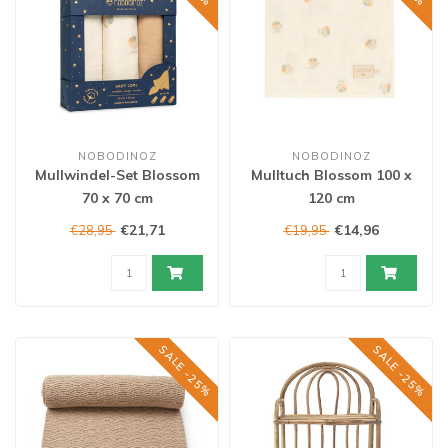
NOBODINOZ
NOBODINOZ
Mullwindel-Set Blossom
Mulltuch Blossom 100 x
70 x 70 cm
120 cm
€21,71
€14,96
€28,95
€19,95
SALE -25%
SALE -25%