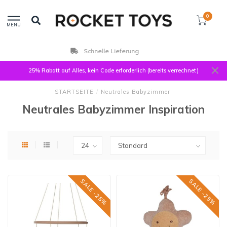
0
MENU
Kunden bewerten uns mit 9,3
25% Rabatt auf Alles, kein Code erforderlich (bereits verrechnet)
STARTSEITE
/
Neutrales Babyzimmer
Neutrales Babyzimmer Inspiration
SALE -25%
SALE -25%