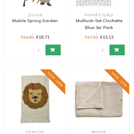
JOLLEIN
KONGES SLØJD
Mobile Spring Garden
Mulltuch-Set Clochette
Blue 3er Pack
€18,71
€13,13
€24,95
€17,50
SALE -25%
SALE -25%
LIEWOOD
MUSHIE