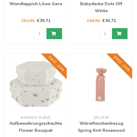
Wandteppich Löwe Gera
Babydecke Dots Off
White
€39,71
€36,71
€52,95
€48,95
SALE -25%
SALE -25%
KONGES SLØJD
JOLLEIN
Aufbewahrungsschachteln
Wärmflaschenbezug
Flower Bouquet
Spring Knit Rosewood