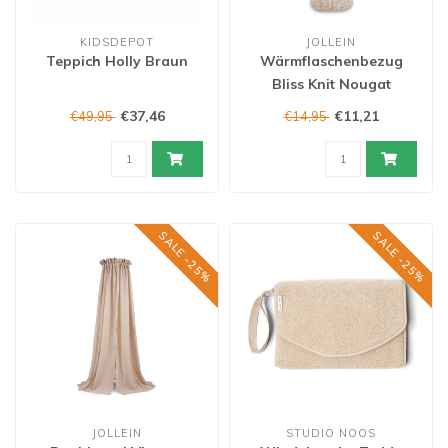
KIDSDEPOT
JOLLEIN
Teppich Holly Braun
Wärmflaschenbezug
Bliss Knit Nougat
€37,46
€11,21
€49,95
€14,95
SALE -25%
SALE -25%
JOLLEIN
STUDIO NOOS