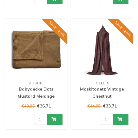
SALE -25%
SALE -25%
MUSHIE
JOLLEIN
Babydecke Dots
Moskitonetz Vintage
Mustard Melange
Chestnut
€36,71
€33,71
€48,95
€44,95