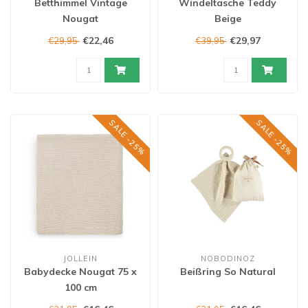
Betthimmel Vintage
Windeltasche Teddy
Nougat
Beige
€22,46
€29,97
€29,95
€39,95
SALE -25%
SALE -25%
JOLLEIN
NOBODINOZ
Babydecke Nougat 75 x
Beißring So Natural
100 cm