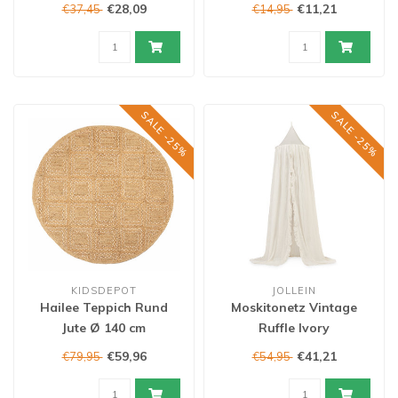
€28,09
€11,21
€37,45
€14,95
SALE -25%
SALE -25%
KIDSDEPOT
JOLLEIN
Hailee Teppich Rund
Moskitonetz Vintage
Jute Ø 140 cm
Ruffle Ivory
€59,96
€41,21
€79,95
€54,95