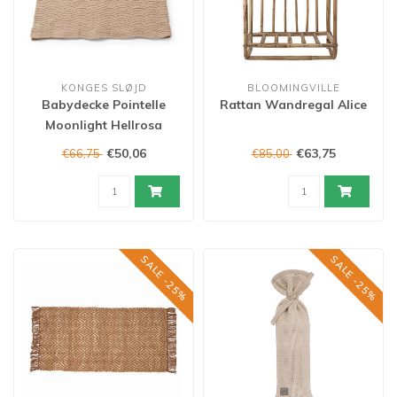
KONGES SLØJD
BLOOMINGVILLE
Babydecke Pointelle
Rattan Wandregal Alice
Moonlight Hellrosa
€50,06
€63,75
€66,75
€85,00
SALE -25%
SALE -25%