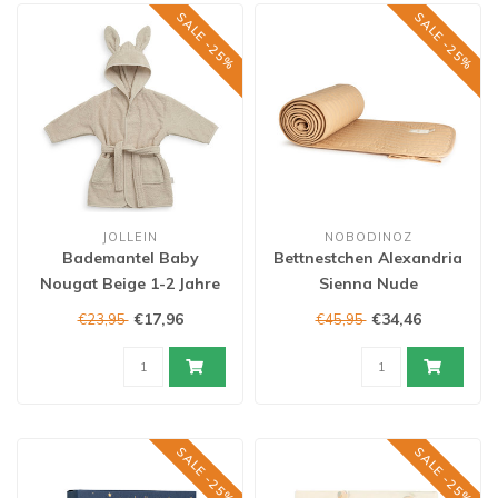
SALE -25%
SALE -25%
JOLLEIN
NOBODINOZ
Bademantel Baby
Bettnestchen Alexandria
Nougat Beige 1-2 Jahre
Sienna Nude
€17,96
€34,46
€23,95
€45,95
SALE -25%
SALE -25%