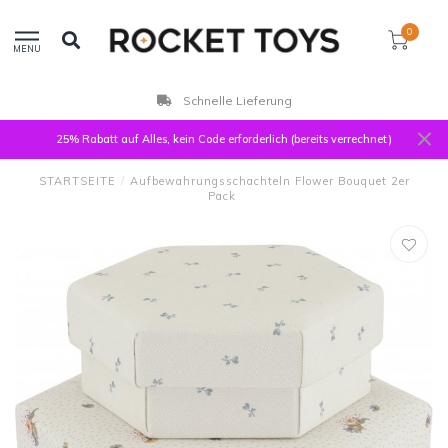
0
MENU
Schnelle Lieferung
25% Rabatt auf Alles, kein Code erforderlich (bereits verrechnet)
STARTSEITE
/
Aufbewahrungsschachteln Flower Bouquet 2er
Pack