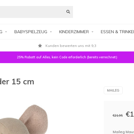
G
BABYSPIELZEUG
KINDERZIMMER
ESSEN & TRINK
Kunden bewerten uns mit 9,3
25% Rabatt auf Alles, kein Code erforderlich (bereits verrechnet)
der 15 cm
MAILEG
€1
€21,95
Maileg Maus 