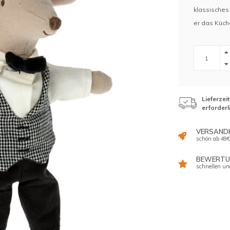
klassisches
er das Küch
Lieferzei
erforderl
VERSAND
schön ab 49€
BEWERTUN
schnellen un