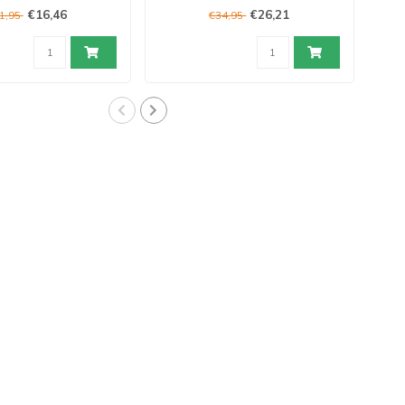
€16,46
€26,21
1,95
€34,95