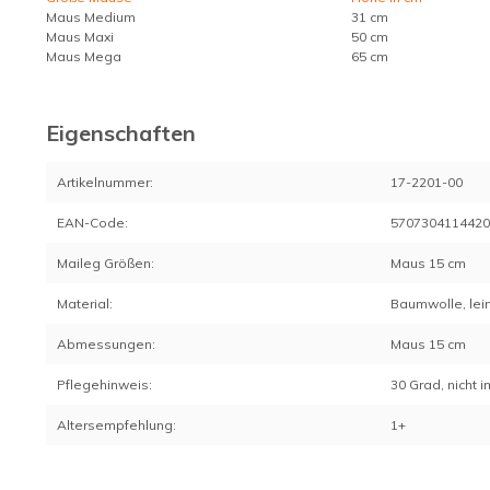
Maus Medium
31 cm
Maus Maxi
50 cm
Maus Mega
65 cm
Eigenschaften
Artikelnummer:
17-2201-00
EAN-Code:
570730411442
Maileg Größen:
Maus 15 cm
Material:
Baumwolle, lei
Abmessungen:
Maus 15 cm
Pflegehinweis:
30 Grad, nicht
Altersempfehlung:
1+