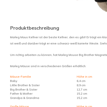
Produktbeschreibung
Maileg Maus Kellner ist der beste Kellner, den es gibt! Er trägt ein
ist weiß und darüber trägt er eine schwarz-weiß karierte Weste. Sie
Um richtig arbeiten zu können, hat Maileg Mouse Big Brother Magnete
Maileg Mäuse sind in verschiedenen Größen erhältlich:
Mäuse-Familie
Höhe in cm
Baby
6,4 cm
Little Brother & Sister
8,9 cm
Big Brother & Sister
12,7 cm
Father & Mother
15,2 cm
Grandpa & Grandma
15,2 cm
Große Mäuse
Höhe in cm