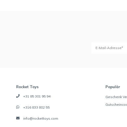
Rocket Toys
Populär
+31 85 301 95 94
Geschenk Ve
Gutscheinco
+316 833 802 55
info@rockettoys.com