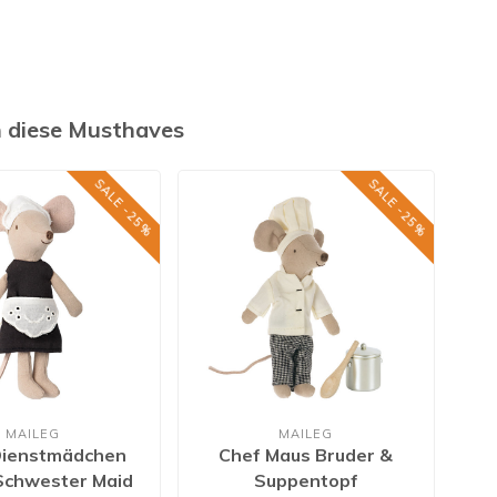
h diese Musthaves
SALE -25%
SALE -25%
MAILEG
MAILEG
Dienstmädchen
Chef Maus Bruder &
Schwester Maid
Suppentopf