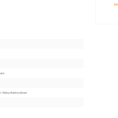
€2
0
nen
 im Wäschetrockner