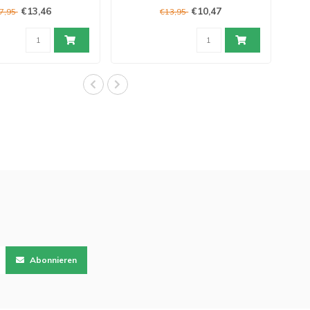
€13,46
€10,47
7,95
€13,95
Abonnieren