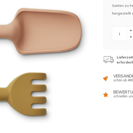
Garten zu he
hergestellt 
Lieferzei
erforderl
VERSAND
schön ab 49€
BEWERTUN
schnellen un