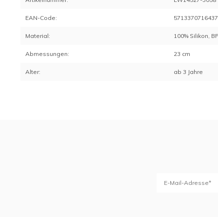
EAN-Code:
571337071643
Material:
100% Silikon, BP
Abmessungen:
23 cm
Alter:
ab 3 Jahre