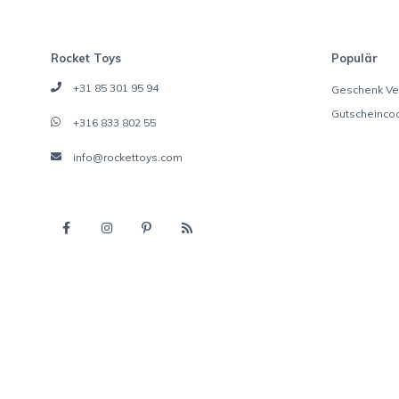
Rocket Toys
Populär
+31 85 301 95 94
Geschenk Ve
Gutscheinco
+316 833 802 55
info@rockettoys.com