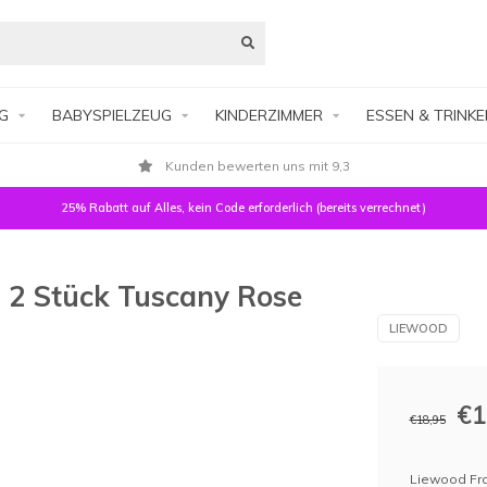
G
BABYSPIELZEUG
KINDERZIMMER
ESSEN & TRINK
Kunden bewerten uns mit 9,3
25% Rabatt auf Alles, kein Code erforderlich (bereits verrechnet)
 2 Stück Tuscany Rose
LIEWOOD
€1
€18,95
Liewood Fra