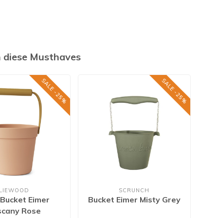
h diese Musthaves
SALE -25%
SALE -25%
LIEWOOD
SCRUNCH
Bucket Eimer
Bucket Eimer Misty Grey
scany Rose