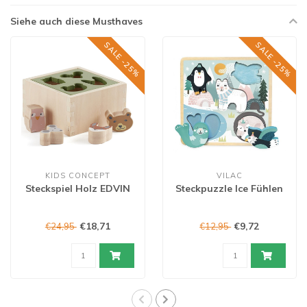
Siehe auch diese Musthaves
SALE -25%
SALE -25%
KIDS CONCEPT
VILAC
Steckspiel Holz EDVIN
Steckpuzzle Ice Fühlen
€18,71
€9,72
€24,95
€12,95