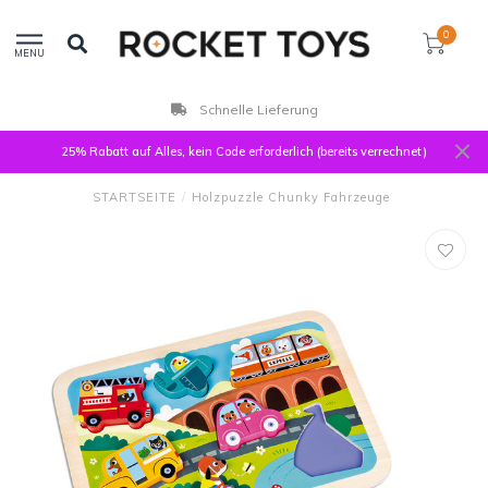
0
MENU
Schnelle Lieferung
25% Rabatt auf Alles, kein Code erforderlich (bereits verrechnet)
STARTSEITE
/
Holzpuzzle Chunky Fahrzeuge