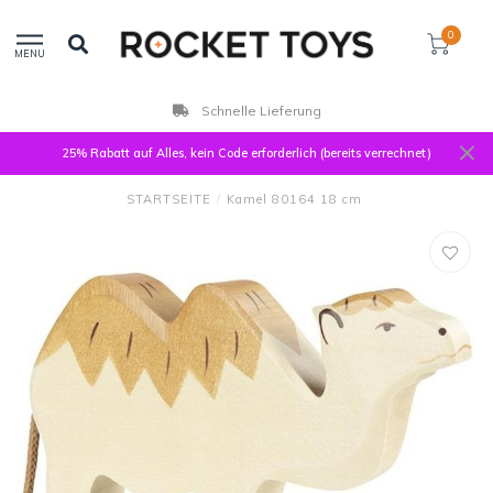
0
MENU
Schnelle Lieferung
25% Rabatt auf Alles, kein Code erforderlich (bereits verrechnet)
STARTSEITE
/
Kamel 80164 18 cm