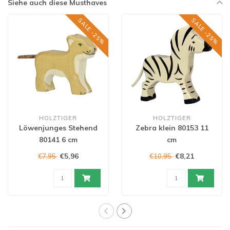
Siehe auch diese Musthaves
SALE -25%
SALE -25%
HOLZTIGER
HOLZTIGER
Löwenjunges Stehend
Zebra klein 80153 11
80141 6 cm
cm
€5,96
€8,21
€7,95
€10,95