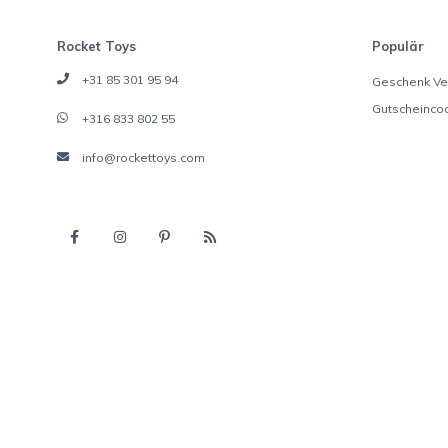
Rocket Toys
Populär
+31 85 301 95 94
Geschenk Ve
Gutscheinco
+316 833 802 55
info@rockettoys.com