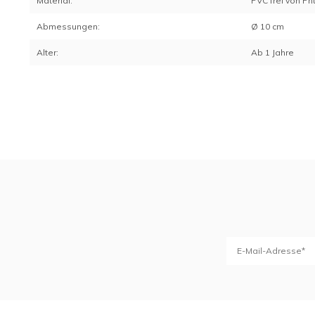
Material:
PVC frei von Ph
Abmessungen:
Ø 10 cm
Alter:
Ab 1 Jahre