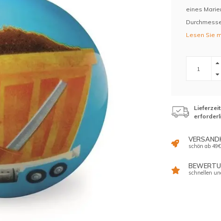
eines Marien
Durchmesser
Lesen Sie m
Lieferzei
erforderl
VERSAND
schön ab 49€
BEWERTUN
schnellen un