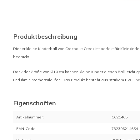
Produktbeschreibung
Dieser kleine Kinderball von Crocodile Creek ist perfekt für Kleinkind
bedruckt.
Dank der Größe von Ø10 cm können kleine Kinder diesen Ball leicht gre
und ihm hinterherzulaufen! Das Produkt besteht aus starkem PVC und i
Eigenschaften
Artikelnummer:
CC21465
EAN-Code:
732396214654