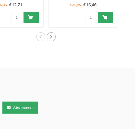
€12,71
€16,46
6,95
€21,95
Abonnieren