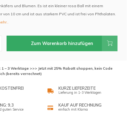
käfers und Blumen. Es ist ein kleiner rosa Ball mit einem
 von 10 cm und ist aus starkem PVC und ist frei von Phthalaten.
ehr..
Zum Warenkorb hinzufügen
t: 1 – 3 Werktage >>> Jetzt mit 25% Rabatt shoppen, kein Code
ich (bereits verrechnet)
KOSTENFREI
KURZE LIEFERZEITE
Lieferung in 1-3 Werktagen
G: 9,3
KAUF AUF RECHNUNG
d guten Service
einfach mit Klarna