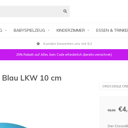
G
BABYSPIELZEUG
KINDERZIMMER
ESSEN & TRINK
Kunden bewerten uns mit 9,3
25% Rabatt auf Alles, kein Code erforderlich (bereits verrechnet)
ll Blau LKW 10 cm
CROCODILE CRE
€4
€5,95
Der Crocodil