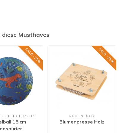
h diese Musthaves
SALE -25%
SALE -25%
LE CREEK PUZZELS
MOULIN ROTY
elball 18 cm
Blumenpresse Holz
In
nosaurier