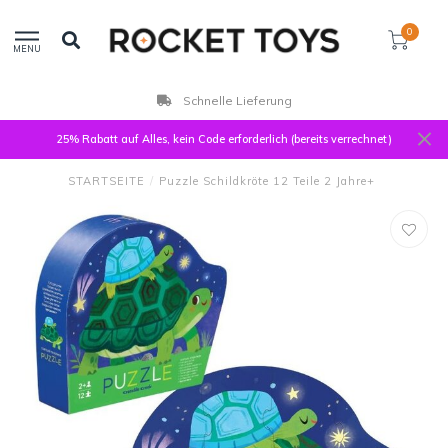
0
MENU
Schnelle Lieferung
25% Rabatt auf Alles, kein Code erforderlich (bereits verrechnet)
STARTSEITE
/
Puzzle Schildkröte 12 Teile 2 Jahre+