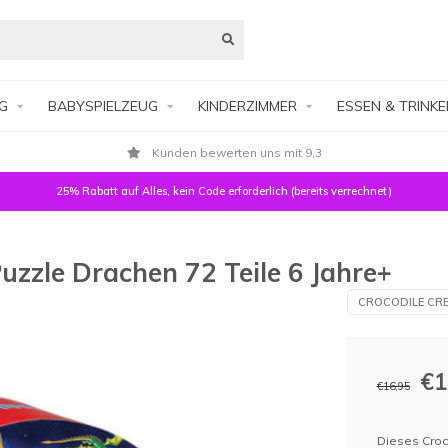
G
BABYSPIELZEUG
KINDERZIMMER
ESSEN & TRINK
Kunden bewerten uns mit 9,3
25% Rabatt auf Alles, kein Code erforderlich (bereits verrechnet)
uzzle Drachen 72 Teile 6 Jahre+
CROCODILE CRE
€1
€16,95
Dieses Croc