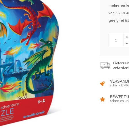
mehreren fe
von 35,5 x 4
geeignet ist
Lieferzei
erforderl
VERSAND
schön ab 49€
BEWERTUN
schnellen un