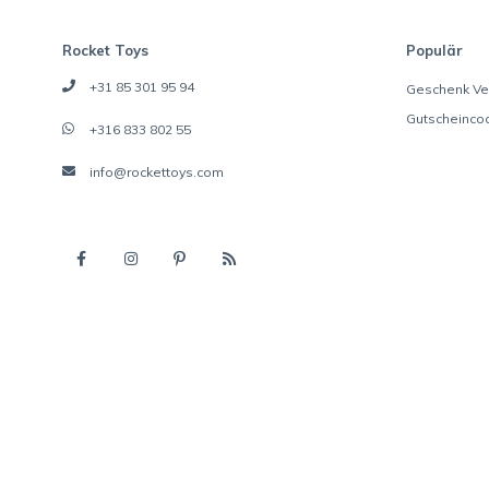
Rocket Toys
Populär
+31 85 301 95 94
Geschenk Ve
Gutscheinco
+316 833 802 55
info@rockettoys.com